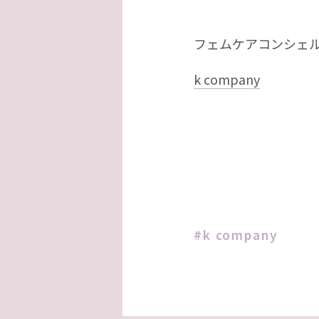
フェムケアコンシェ
k company
k company