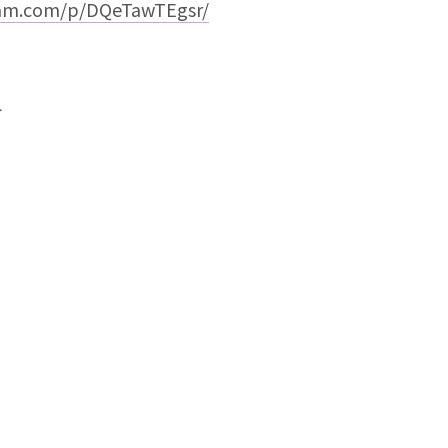
ram.com/p/DQeTawTEgsr/
＞