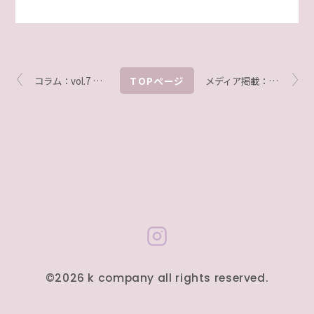
コラム：vol.7 各国のフェムケア事情が知りたくて フランス編
TOPページ
メディア掲載：『8760 by postseven』にておすすめのフェムテックアイテムを紹介
©2026 k company all rights reserved.